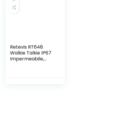
Retevis RT648
Walkie Talkie IP67
Impermeabile,
Walkie talkie
Professionale
PMR446 Licenza-
libero, Radio
Bidirezionale a
Lungo Raggio
Ricaricabile per
Kayak, Drifting
(Nero, 2 Pezzi)