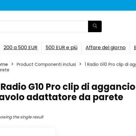
200 a 500 EUR
500 EUR e più
Affare del giorno
ome
Product Componenti inclusi
‎1 Radio G10 Pro clip di
rete
1 Radio G10 Pro clip di agganci
avolo adattatore da parete
owing the single result