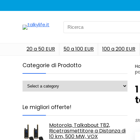
Search
for:
20 a 50 EUR
50 a 100 EUR
100 a 200 EUR
Categorie di Prodotto
H
pa
‎
t
Le migliori offerte!
Sh
Motorola, Talkabout T82,
Ricetrasmettitore a Distanza di
10 km, 500 MW, VOX