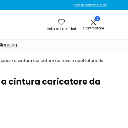
Leggi notizie e blog
0
Confrontare
Lista dei desideri
Blogging
 aggancio a cintura caricatore da tavolo adattatore da
o a cintura caricatore da