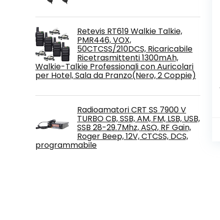
Retevis RT619 Walkie Talkie,
PMR446, VOX,
50CTCSS/210DCS, Ricaricabile
Ricetrasmittenti 1300mAh,
Walkie-Talkie Professionali con Auricolari
per Hotel, Sala da Pranzo(Nero, 2 Coppie)
Radioamatori CRT SS 7900 V
TURBO CB, SSB, AM, FM, LSB, USB,
SSB 28-29.7Mhz, ASQ, RF Gain,
Roger Beep, 12V, CTCSS, DCS,
programmabile