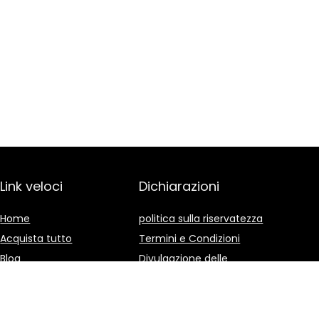
Link veloci
Dichiarazioni
Home
politica sulla riservatezza
Acquista tutto
Termini e Condizioni
Blog
Divulgazione delle
Affiliazioni
I nostri negozi online
Pubblicità