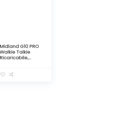
Midland G10 PRO
Walkie Talkie
Ricaricabile,
Radio
Ricetrasmittente
Semi
Professionale con
32 Canali PMR446
senza licenza, 50
Toni CTCSS, 116
Codici DCS,
Batteria Li-Ion
1200mAh