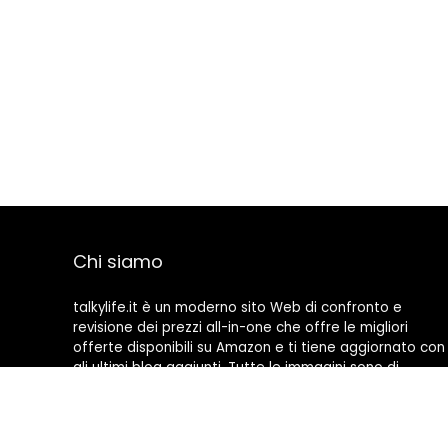
Chi siamo
talkylife.it è un moderno sito Web di confronto e
revisione dei prezzi all-in-one che offre le migliori
offerte disponibili su Amazon e ti tiene aggiornato con
gli ultimi blog aggiunti. Tutte le immagini sono di
proprietà dei rispettivi proprietari. Tutti i contenuti
citati derivano dalle rispettive fonti.