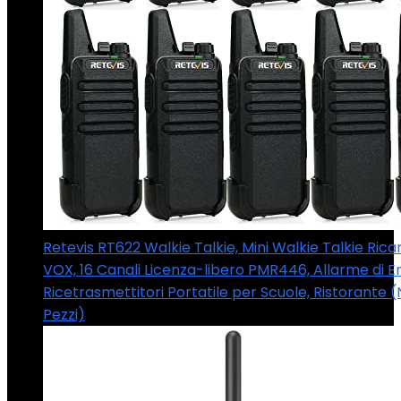
Retevis RT622 Walkie Talkie, Mini Walkie Talkie Rica
VOX, 16 Canali Licenza-libero PMR446, Allarme di 
Ricetrasmettitori Portatile per Scuole, Ristorante (
Pezzi)