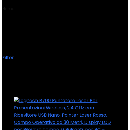
Home
Product Caratteristiche
addizionali
‎Trasferimento radio, presentatore, PC, Mac
‎Trasferimento radio,
presentatore, PC, Mac
Filter
Showing the single result
Added to wishlist
Removed from wishlist
0
Add to compare