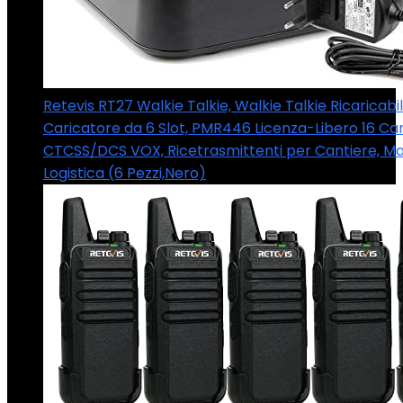
Retevis RT27 Walkie Talkie, Walkie Talkie Ricaricabil
Caricatore da 6 Slot, PMR446 Licenza-Libero 16 Can
CTCSS/DCS VOX, Ricetrasmittenti per Cantiere, Ma
Logistica (6 Pezzi,Nero)