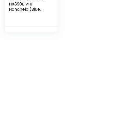
HX890E VHF
Handheld (Blue
Marine)