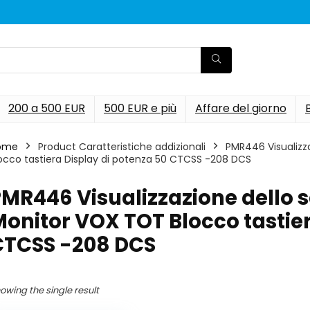
200 a 500 EUR
500 EUR e più
Affare del giorno
ome
Product Caratteristiche addizionali
‎PMR446 Visualiz
occo tastiera Display di potenza 50 CTCSS -208 DCS
PMR446 Visualizzazione dello
onitor VOX TOT Blocco tastier
CTCSS -208 DCS
owing the single result