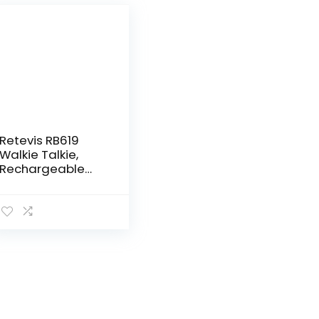
Retevis RB619
Walkie Talkie,
Rechargeable
Walkie-Talkie con
Caricabatterie a
6 Vie, PMR446
Ricetrasmettitori
Professionali con
Auricolare per
Hotel, Ristoranti
(6 Pezzi, Blu Navy)