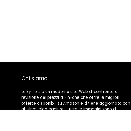
Chi siamo
talkylife.it è un moderno sito Web di confronto e
revisione dei prezzi all-in-one che offre le migliori
offerte disponibili su Amazon e ti tiene aggiornato con
gli ultimi blog aggiunti. Tutte le immagini sono di
proprietà dei rispettivi proprietari. Tutti i contenuti
citati derivano dalle rispettive fonti.