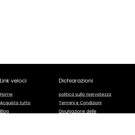
Link veloci
Dichiarazioni
Home
politica sulla riservatezza
Acquista tutto
Termini e Condizioni
Blog
Divulgazione delle
Affiliazioni
I nostri negozi online
Pubblicità