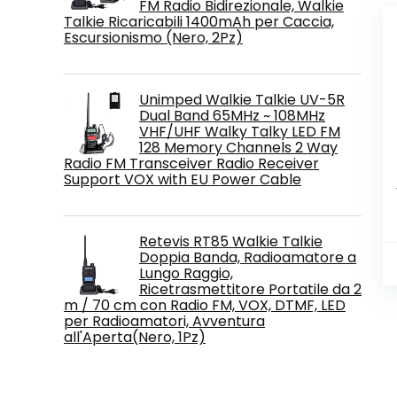
FM Radio Bidirezionale, Walkie
Talkie Ricaricabili 1400mAh per Caccia,
Escursionismo (Nero, 2Pz)
Unimped Walkie Talkie UV-5R
Dual Band 65MHz ~ 108MHz
VHF/UHF Walky Talky LED FM
128 Memory Channels 2 Way
Radio FM Transceiver Radio Receiver
Support VOX with EU Power Cable
Retevis RT85 Walkie Talkie
Doppia Banda, Radioamatore a
Lungo Raggio,
Ricetrasmettitore Portatile da 2
m / 70 cm con Radio FM, VOX, DTMF, LED
per Radioamatori, Avventura
all'Aperta(Nero, 1Pz)