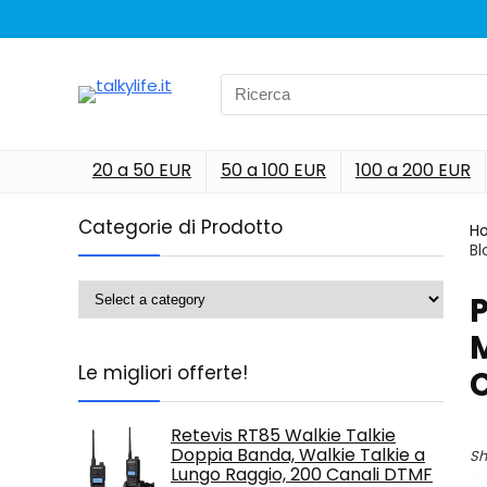
Search
for:
20 a 50 EUR
50 a 100 EUR
100 a 200 EUR
Categorie di Prodotto
H
Bl
‎
M
Le migliori offerte!
Retevis RT85 Walkie Talkie
Doppia Banda, Walkie Talkie a
Sh
Lungo Raggio, 200 Canali DTMF