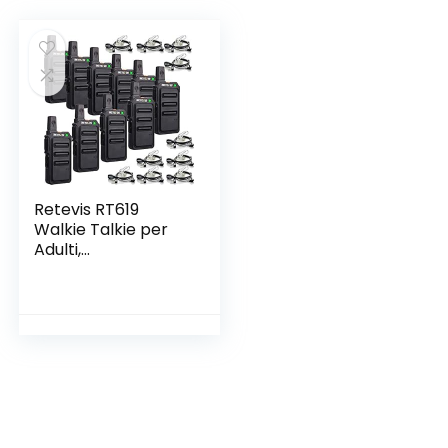
Retevis RT619
Walkie Talkie per
Adulti,
Ricetrasmittenti
Professionali
PMR446 1300 mAh,
Clip Posteriore in
Metallo, VOX,
Ricaricabile Walkie
Talkie Portatili per
Scuola, Ristorante
(10 Pezzi, Nero)