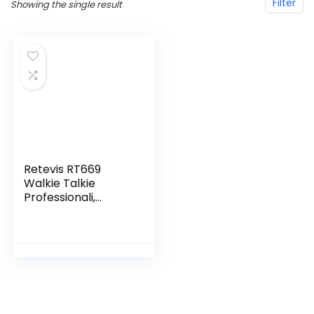
Filter
Showing the single result
Retevis RT669
Walkie Talkie
Professionali,
PMR446 Mini
Walkie Talkie
Licenza-Libero,
Portatile
Ricetrasmittenti
Ricaricabile con
Auricolari per
Vendita al