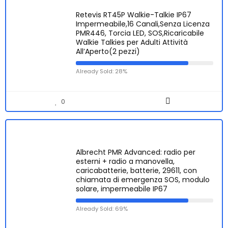
Retevis RT45P Walkie-Talkie IP67
Impermeabile,16 Canali,Senza Licenza
PMR446, Torcia LED, SOS,Ricaricabile
Walkie Talkies per Adulti Attività
All’Aperto(2 pezzi)
Already Sold: 28%
0
Albrecht PMR Advanced: radio per
esterni + radio a manovella,
caricabatterie, batterie, 29611, con
chiamata di emergenza SOS, modulo
solare, impermeabile IP67
Already Sold: 69%