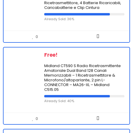
Ricetrasmettitore, 4 Batterie Ricaricabili,
Caricabatterie e Clip Cintura
Already Sold: 36%
0
Free!
Midland CT590 S Radio Ricetrasmittente
Amatoriale Dual Band 128 Canali
Memorizzabili – 1 Ricetrasmettitore &
Microfono/altoparlante, 2 pin L-
CONNECTOR – MA26-XL – Midland
C515.05
Already Sold: 40%
0