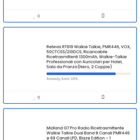
0
Retevis RT619 Walkie Talkie, PMR446, VOX,
50CTCSS/210DCS, Ricaricabile
Ricetrasmittenti 1300mAh, Walkie-Talkie
Professionali con Auricolari per Hotel,
Sala da Pranzo(Nero, 2 Coppie)
Already Sold: 33%
0
Midland G7 Pro Radio Ricetrasmittente
Walkie Talkie Dual Band 8 Canali PMR446
e 69 Canali LPD, Blaze Edition – 1