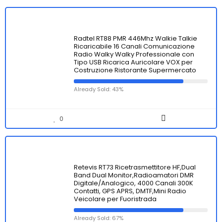
Radtel RT88 PMR 446Mhz Walkie Talkie
Ricaricabile 16 Canali Comunicazione
Radio Walky Walky Professionale con
Tipo USB Ricarica Auricolare VOX per
Costruzione Ristorante Supermercato
Already Sold: 43%
0
Retevis RT73 Ricetrasmettitore HF,Dual
Band Dual Monitor,Radioamatori DMR
Digitale/Analogico, 4000 Canali 300K
Contatti, GPS APRS, DMTF,Mini Radio
Veicolare per Fuoristrada
Already Sold: 67%