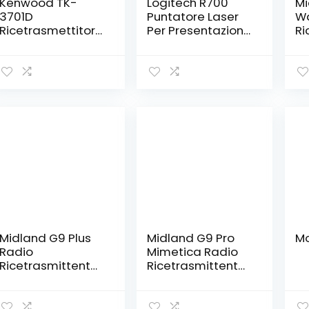
Kenwood TK-
Logitech R700
Mi
3701D
Puntatore Laser
Wa
Ricetrasmettitore
Per Presentazioni
Ri
portatile UHF
Wireless, 2,4 GHz
Ra
PMR446
con Ricevitore
Ri
analogico e
USB Nano, ‎Pointer
S
digitale dPMR, 48
Laser Rosso,
Pr
canali (32 digitali
Campo Operativo
32
e 16 analogici),
da 30 Metri,
se
portata fino a 9
Display LCD per
To
km, utilizzo libero
Rilevare Tempo, 6
Co
senza licenza,
Pulsanti, per ‎PC –
Ba
Nero
Nero
1
Midland G9 Plus
Midland G9 Pro
Mo
Radio
Mimetica Radio
Ricetrasmittente
Ricetrasmittente
Walkie Talkie Dual
Walkie Talkie Dual
Band 8 Canali
Band 40 Canali
PMR446 e 16
PMR446 e 69