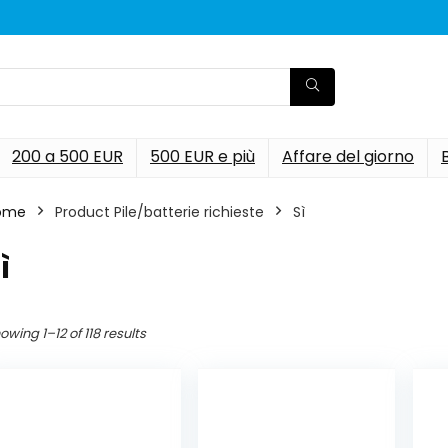
200 a 500 EUR
500 EUR e più
Affare del giorno
ome
Product Pile/batterie richieste
‎Sì
Sì
owing 1–12 of 118 results