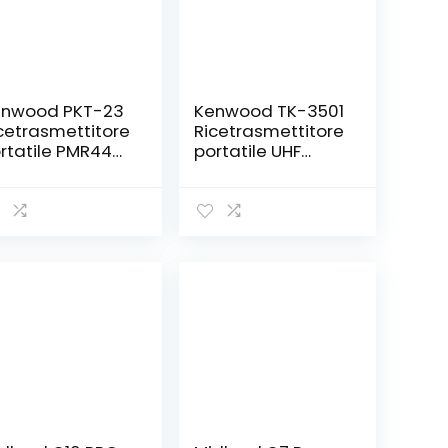
enwood PKT-23
Kenwood TK-3501
cetrasmettitore
Ricetrasmettitore
rtatile PMR446,
portatile UHF
canali UHF FM,
PMR446
rtata 4,5 Km in
analogico, 16
mpo aperto,
canali, portata
ro/Antracite
fino a 6 km,
utilizzo libero
senza licenza,
Nero