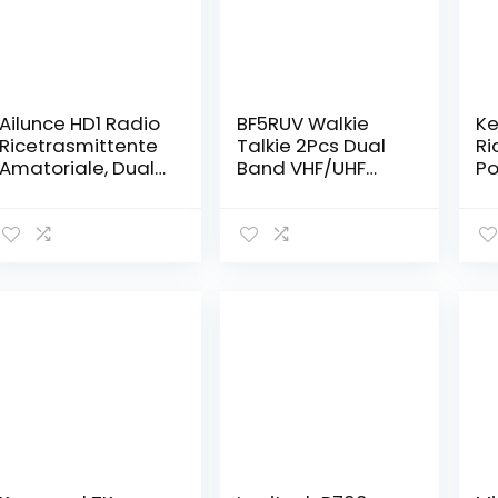
Ailunce HD1 Radio
BF5RUV Walkie
K
Ricetrasmittente
Talkie 2Pcs Dual
Ri
Amatoriale, Dual
Band VHF/UHF
Po
Band, GPS IP67
144-146/430-
8 
Impermeabile FM
440MHz Radio
po
Radio, DMR
Bidirezionale a
ca
Digitale Walkie
Lungo Raggio per
Ne
Talkie
Adulti con 128
Compatibile con
Canali, Luce LED,
MOTOTRBO Tier
Caricatore USB
Ⅰ&Ⅱ (Nero)