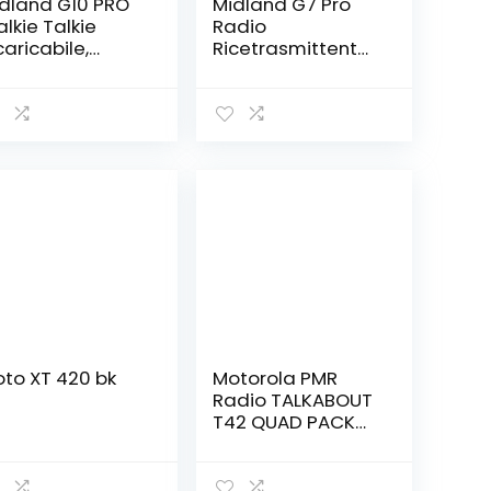
dland G10 PRO
Midland G7 Pro
lkie Talkie
Radio
caricabile,
Ricetrasmittente
dio
Walkie Talkie Dual
cetrasmittente
Band 8 Canali
emi
PMR446 e 69
ofessionale con
Canali LPD, Blaze
 Canali PMR446
Edition – 1
nza licenza, 50
Ricetrasmettitore
ni CTCSS, 116
, 4 Batterie
dici DCS,
Ricaricabili,
tteria Li-Ion
Caricabatterie e
200mAh
Clip Cintura
to XT 420 bk
Motorola PMR
Radio TALKABOUT
T42 QUAD PACK
set da 4 pezzi