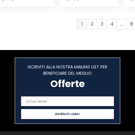
Canali LPD, 1
Canali LPD senza
Ricetrasmettitore
licenza – 1
, 4 Batterie
Ricetrasmettitore
Ricaricabili Ni-MH
, 4 Batterie
1
2
3
4
…
8
AA 800 mAh,
Ricaricabili Ni-MH
Caricabatterie e
AA 1,2V/1800 mAh
Clip Cintura,
Mimetico
ISCRIVITI ALLA NOSTRA MAILING LIST PER
BENEFICIARE DEL MEGLIO
Offerte