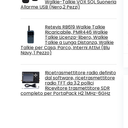
Walkie-Talkie VOX SQL Suoneria
Allarme USB (Nero,2 Pezzi)
Retevis RB619 Walkie Talkie
Ricaricabile, PMR446 Walkie
Talkie Licenza-libero, Walkie
Talkie a Lunga Distanza, Walkie
Talkie per Casa, Parco, Interni Attivi (Blu
Navy, 1 Pezzo)
Ricetrasmettitore radio definito
dal software, ricetrasmettitore
radio TFT da 3,2 pollici
Ricevitore trasmettitore SDR
completo per PortaPack H2 1MHz-6GHz