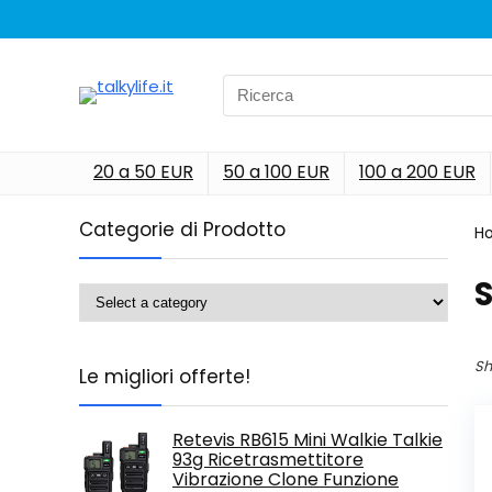
Search
for:
20 a 50 EUR
50 a 100 EUR
100 a 200 EUR
Categorie di Prodotto
H
‎
Sh
Le migliori offerte!
Retevis RB615 Mini Walkie Talkie
93g Ricetrasmettitore
Vibrazione Clone Funzione