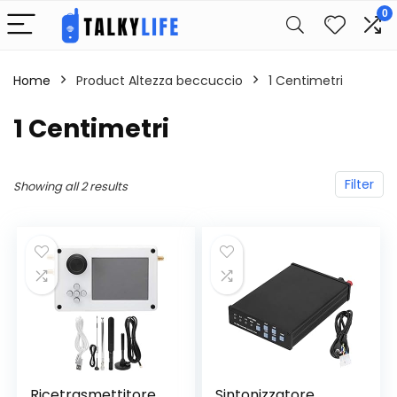
0
Home
Product Altezza beccuccio
‎1 Centimetri
‎1 Centimetri
Filter
Showing all 2 results
Ricetrasmettitore
Sintonizzatore