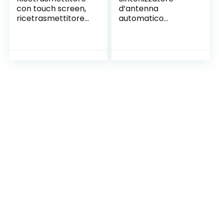
con touch screen,
d’antenna
ricetrasmettitore
automatico
SDR Custodia in
Accordatore
plastica bianca
d’antenna
portatile con touch
automatico Mini
screen esteso 3,2
onde corte
pollici
assemblato con
custodia in metallo
Accessorio
MAT‑180H